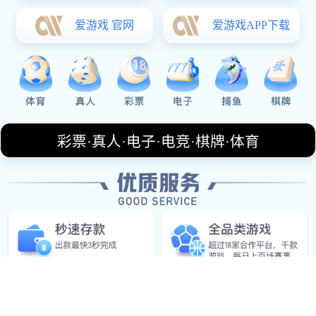
赛画卷，让人能够清晰理解比赛走势及关键节点。通过多角
度解读，不仅揭示了胜负背后的深层逻辑，也体现了球员在
不同战术体系下的适应性和表现差异。本文核心关键词为：
意大利战术
、
瑞士表现
。
1、战术布局与整体策略分析
在本场比赛中，**意大利战术**采用了经典的4-3-3阵型，
通过中场的控球和边路的渗透来掌控比赛节奏。球队在防守
端注重**压迫**与**区域防守**结合，力求在对方半场形成高
位逼抢，从而限制瑞士的中场组织。
相比之下，瑞士则使用了5-4-1的稳固防守阵型，重点依赖
**快速反击**和边路突破。瑞士的战术意图明显，利用防守
反击寻找进球机会，同时在关键区域进行紧密的盯人防守，
对意大利的中场组织形成一定压制。
2、核心球员表现与作用分析
意大利方面，前锋的**进攻创造力**和中场的**组织能力**